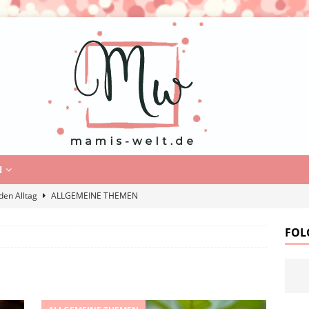
N
den Alltag
ALLGEMEINE THEMEN
echtsstreitigkeiten aus Sicht der Frau
ALLGEMEINE THEMEN
FOL
en Sie Kunu: Babybetten für moderne Eltern
ELTERN
n kinderfreundlicher Garten aussehen?
ALLGEMEINE THEMEN
ilder für Kleidung: Mehr Ordnung und weniger Stress im