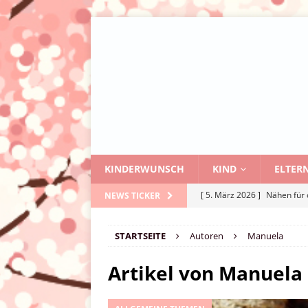
KINDERWUNSCH
KIND
ELTER
[ 5. März 2026 ]
Nähen für 
NEWS TICKER
[ 27. Oktober 2025 ]
Sorger
STARTSEITE
Autoren
Manuela
[ 13. August 2025 ]
Entdeck
[ 1. Mai 2025 ]
Wie kann ei
Artikel von
Manuela
[ 24. März 2026 ]
Namenssch