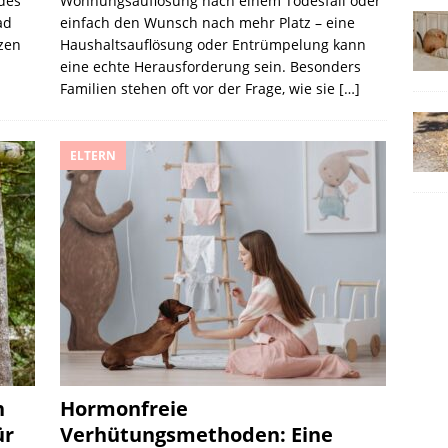
 des
Wohnungsauflösung nach einem Todesfall oder
ad
einfach den Wunsch nach mehr Platz – eine
zen
Haushaltsauflösung oder Entrümpelung kann
eine echte Herausforderung sein. Besonders
Familien stehen oft vor der Frage, wie sie
[…]
ELTERN
n
Hormonfreie
ür
Verhütungsmethoden: Eine