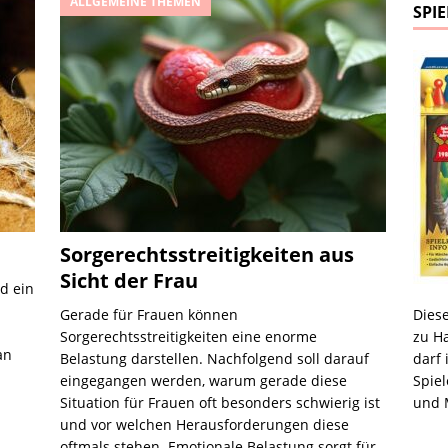
ALLGEMEINE THEMEN
NE THEMEN
SPIE
Sorgerechtsstreitigkeiten aus
Sicht der Frau
nd ein
Gerade für Frauen können
Diese
Sorgerechtsstreitigkeiten eine enorme
zu Ha
an
Belastung darstellen. Nachfolgend soll darauf
darf 
eingegangen werden, warum gerade diese
Spiel
Situation für Frauen oft besonders schwierig ist
und M
und vor welchen Herausforderungen diese
oftmals stehen. Emotionale Belastung sorgt für