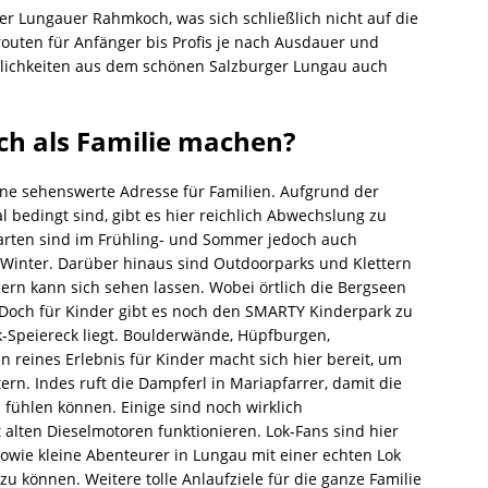
er Lungauer Rahmkoch, was sich schließlich nicht auf die
routen für Anfänger bis Profis je nach Ausdauer und
östlichkeiten aus dem schönen Salzburger Lungau auch
h als Familie machen?
eine sehenswerte Adresse für Familien. Aufgrund der
l bedingt sind, gibt es hier reichlich Abwechslung zu
arten sind im Frühling- und Sommer jedoch auch
inter. Darüber hinaus sind Outdoorparks und Klettern
dern kann sich sehen lassen. Wobei örtlich die Bergseen
Doch für Kinder gibt es noch den SMARTY Kinderpark zu
k-Speiereck liegt. Boulderwände, Hüpfburgen,
 reines Erlebnis für Kinder macht sich hier bereit, um
n. Indes ruft die Dampferl in Mariapfarrer, damit die
 fühlen können. Einige sind noch wirklich
lten Dieselmotoren funktionieren. Lok-Fans sind hier
owie kleine Abenteurer in Lungau mit einer echten Lok
zu können. Weitere tolle Anlaufziele für die ganze Familie