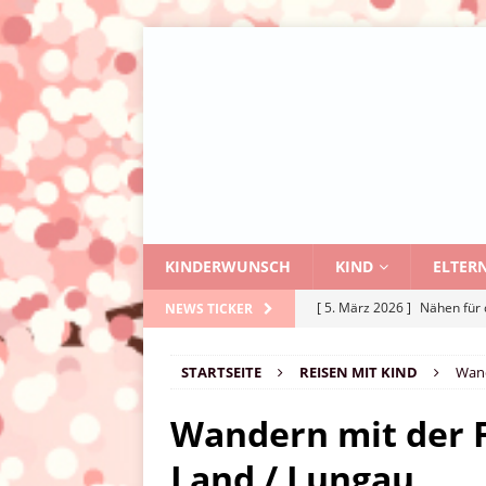
KINDERWUNSCH
KIND
ELTER
[ 5. März 2026 ]
Nähen für 
NEWS TICKER
[ 27. Oktober 2025 ]
Sorger
STARTSEITE
REISEN MIT KIND
Wand
[ 13. August 2025 ]
Entdeck
[ 1. Mai 2025 ]
Wie kann ei
Wandern mit der F
[ 24. März 2026 ]
Namenssch
Land / Lungau