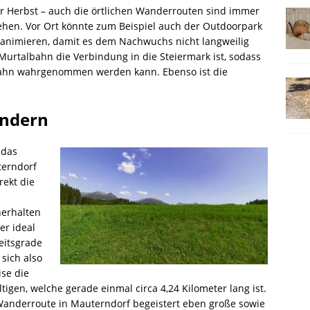
r Herbst – auch die örtlichen Wanderrouten sind immer
ehen. Vor Ort könnte zum Beispiel auch der Outdoorpark
 animieren, damit es dem Nachwuchs nicht langweilig
 Murtalbahn die Verbindung in die Steiermark ist, sodass
Bahn wahrgenommen werden kann. Ebenso ist die
andern
 das
terndorf
rekt die
herhalten
er ideal
eitsgrade
 sich also
ise die
en, welche gerade einmal circa 4,24 Kilometer lang ist.
 Wanderroute in Mauterndorf begeistert eben große sowie