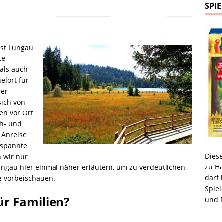
NE THEMEN
SPIE
ist Lungau
te
als auch
elort für
der
sich von
en vor Ort
ah- und
 Anreise
tspannte
Diese
 wir nur
zu Ha
ungau hier einmal näher erläutern, um zu verdeutlichen,
darf 
e vorbeischauen.
Spiel
ür Familien?
und M